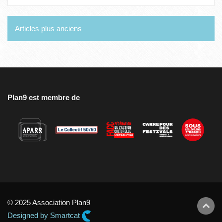
Navigation
Articles plus anciens
des
articles
Plan9 est membre de
© 2025 Association Plan9
Designed by Smartcat